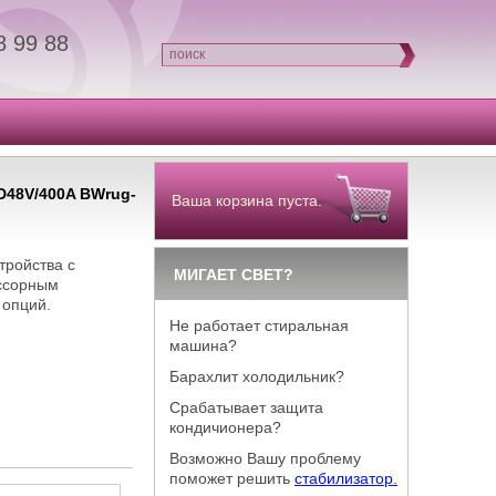
8 99 88
поиск
D48V/400A BWrug-
Ваша корзина пуста.
ройства с
МИГАЕТ СВЕТ?
ессорным
 опций.
Не работает стиральная
машина?
Барахлит холодильник?
Срабатывает защита
кондичионера?
Возможно Вашу проблему
поможет решить
стабилизатор.