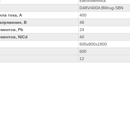
ь
Electrotehnica
D48V/400A BWrug-SBN
ла тока, А
400
апряжение, В
48
ементов, Pb
24
ментов, NiCd
40
600x800x1800
600
12