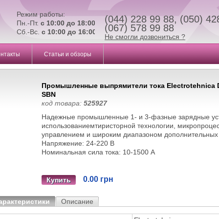
Режим работы:
(044) 228 99 88, (050) 42
Пн.-Пт.
с 10:00 до 18:00
(067) 578 99 88
Сб.-Вс.
с 10:00 до 16:00
Не смогли дозвониться ?
онтакты
Статьи и обзоры
Промышленные выпрямители тока Electrotehnica 
SBN
код товара:
525927
Надежные промышленные 1- и 3-фазные зарядные уст
использованиемтиристорной технологии, микропроц
управлением и широким диапазоном дополнительных
Напряжение: 24-220 В
Номинальная сила тока: 10-1500 А
0.00 грн
Купить
арактеристики
Описание