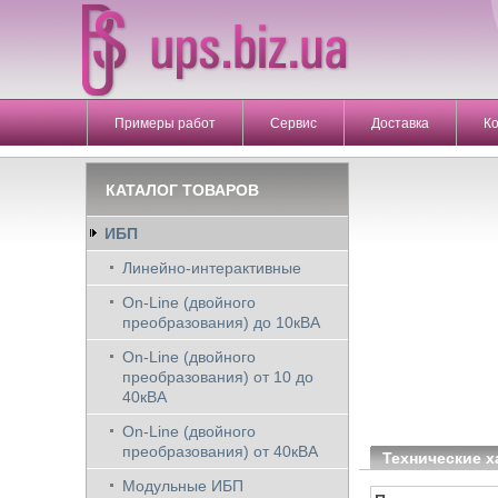
Примеры работ
Сервис
Доставка
К
КАТАЛОГ ТОВАРОВ
ИБП
Линейно-интерактивные
On-Line (двойного
преобразования) до 10кВА
On-Line (двойного
преобразования) от 10 до
40кВА
On-Line (двойного
преобразования) от 40кВА
Технические х
Модульные ИБП