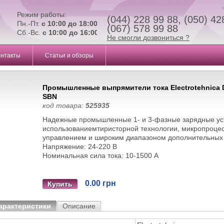
Режим работы:
(044) 228 99 88, (050) 42
Пн.-Пт.
с 10:00 до 18:00
(067) 578 99 88
Сб.-Вс.
с 10:00 до 16:00
Не смогли дозвониться ?
онтакты
Статьи и обзоры
Промышленные выпрямители тока Electrotehnica 
SBN
код товара:
525935
Надежные промышленные 1- и 3-фазные зарядные уст
использованиемтиристорной технологии, микропроц
управлением и широким диапазоном дополнительных
Напряжение: 24-220 В
Номинальная сила тока: 10-1500 А
0.00 грн
Купить
арактеристики
Описание