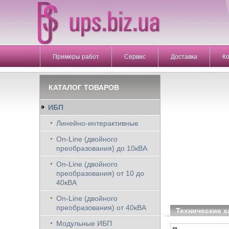
Примеры работ
Сервис
Доставка
К
КАТАЛОГ ТОВАРОВ
ИБП
Линейно-интерактивные
On-Line (двойного
преобразования) до 10кВА
On-Line (двойного
преобразования) от 10 до
40кВА
On-Line (двойного
преобразования) от 40кВА
Технические х
Модульные ИБП