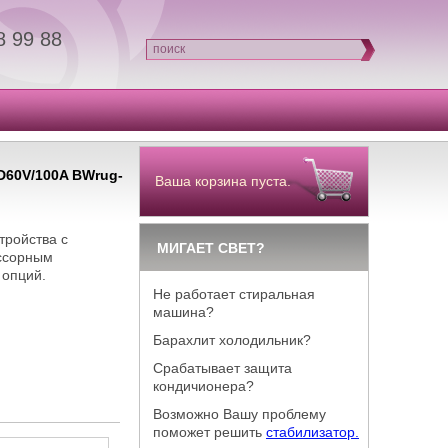
8 99 88
поиск
D60V/100A BWrug-
Ваша корзина пуста.
ройства с
МИГАЕТ СВЕТ?
ессорным
 опций.
Не работает стиральная
машина?
Барахлит холодильник?
Срабатывает защита
кондичионера?
Возможно Вашу проблему
поможет решить
стабилизатор.