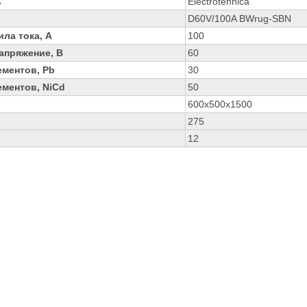
ь
Electrotehnica
D60V/100A BWrug-SBN
ла тока, А
100
апряжение, В
60
ементов, Pb
30
ментов, NiCd
50
600x500x1500
275
12