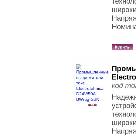
технол
широки
Напряж
Номина
Купить
Промы
Electr
код то
Надежн
устрой
технол
широки
Напряж