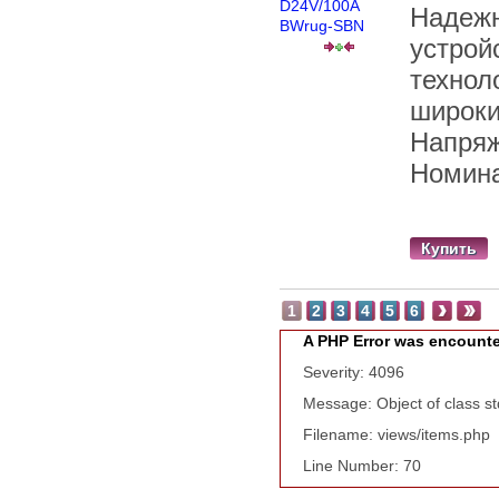
Надежн
устрой
технол
широки
Напряж
Номина
Купить
1
2
3
4
5
6
A PHP Error was encount
Severity: 4096
Message: Object of class st
Filename: views/items.php
Line Number: 70