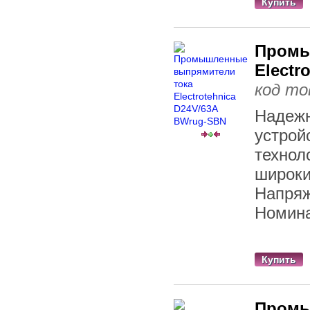
Купить
Промы
Electr
код то
Надежн
устрой
технол
широки
Напряж
Номина
Купить
Промы