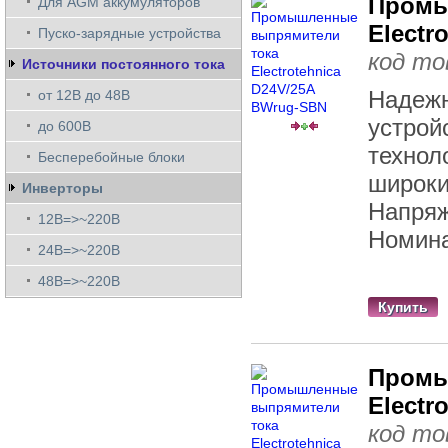
Промы
Для AGM аккумуляторов
Electr
Пуско-зарядные устройства
код то
Источники постоянного тока
Надежн
от 12В до 48В
устрой
до 600В
технол
Бесперебойные блоки
широки
Инверторы
Напряж
12В=>~220В
Номина
24В=>~220В
48В=>~220В
Купить
Промы
Electr
код то