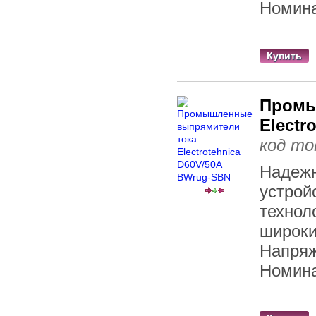
Номина
Купить
Промы
Electr
код то
Надежн
устрой
технол
широки
Напряж
Номина