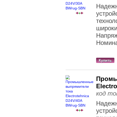
Надежн
устрой
технол
широки
Напряж
Номина
Купить
Промы
Electr
код то
Надежн
устрой