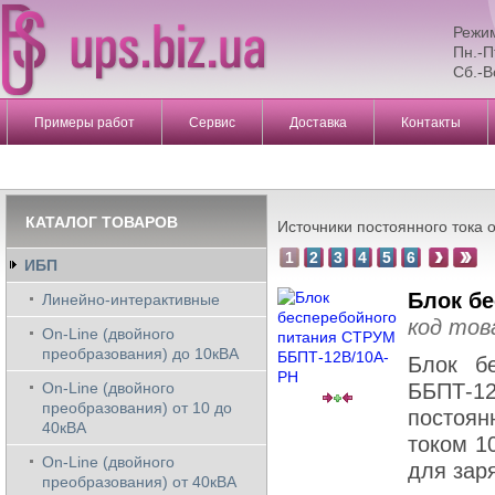
Режи
Пн.-П
Сб.-В
Примеры работ
Сервис
Доставка
Контакты
КАТАЛОГ ТОВАРОВ
Источники постоянного тока о
1
2
3
4
5
6
ИБП
Блок б
Линейно-интерактивные
код тов
On-Line (двойного
преобразования) до 10кВА
Блок б
On-Line (двойного
ББПТ-1
преобразования) от 10 до
постоя
40кВА
током 1
On-Line (двойного
для зар
преобразования) от 40кВА