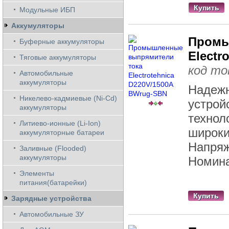
Купить
Модульные ИБП
Аккумуляторы
Промы
Буферные аккумуляторы
Electr
Тяговые аккумуляторы
код то
Автомобильные
аккумуляторы
Надежн
Никелево-кадмиевые (Ni-Cd)
устрой
аккумуляторы
технол
Литиево-ионные (Li-Ion)
широки
аккумуляторные батареи
Напряж
Заливные (Flooded)
аккумуляторы
Номина
Элементы
питания(батарейки)
Купить
Зарядные устройства
Автомобильные ЗУ