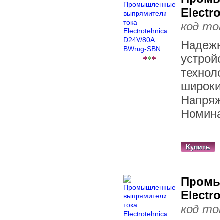
Electr
код то
Надежн
устрой
технол
широки
Напряж
Номина
Купить
Промы
Electr
код то